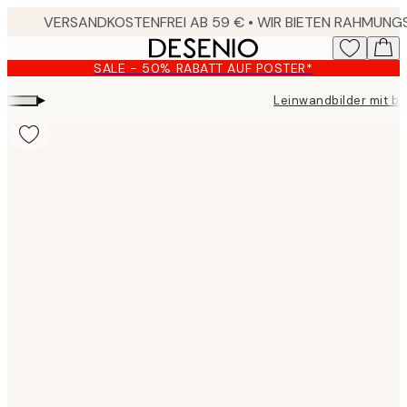
Skip
to
main
SALE - 50% RABATT AUF POSTER*
content.
▸
Leinwandbilder mit b
Product
images