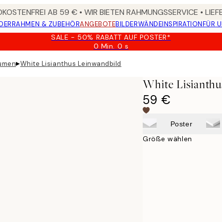
KOSTENFREI AB 59 € • WIR BIETEN RAHMUNGSSERVICE • LIE
DER
RAHMEN & ZUBEHÖR
ANGEBOTE
BILDERWÄNDE
INSPIRATION
FÜR 
SALE - 50% RABATT AUF POSTER*
0 Min.
0 s
Gültig
bis:
▸
lumen
White Lisianthus Leinwandbild
2026-
08-
White Lisianthu
09
59 €
Poster
Größe wählen