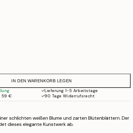
99 €
169 €
519 €
Kein Rahmen
IN DEN WARENKORB LEGEN
llung
Lieferung 1-5 Arbeitstage
b 59 €
90 Tage Widerrufsrecht
einer schlichten weißen Blume und zarten Blütenblättern. Der
ndet dieses elegante Kunstwerk ab.