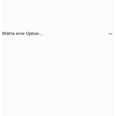
Wähle eine Option...
41,3
30x40 cm