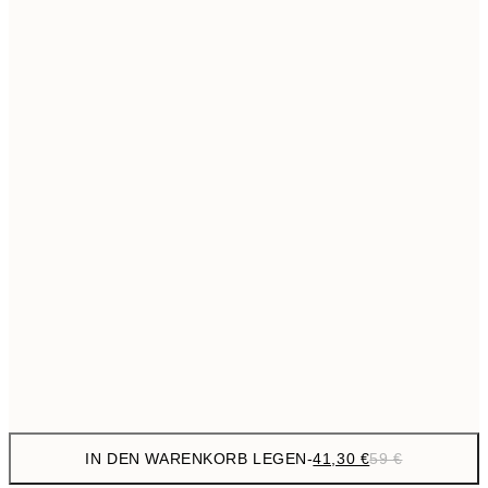
69,3
50x70 cm
Kein Rahmen
IN DEN WARENKORB LEGEN
-
41,30 €
59 €