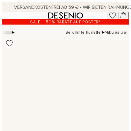
Skip
to
main
SALE - 50% RABATT AUF POSTER*
content.
▸
▸
Berühmte Künstler
Mikuláš Gala
Product
images