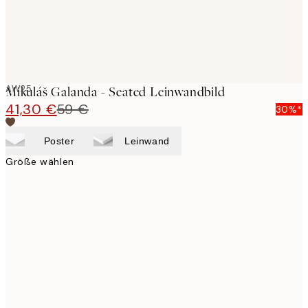
AW25
Mikuláš Galanda - Seated Leinwandbild
41,30 €
59 €
30%*
Poster
Leinwand
Größe wählen