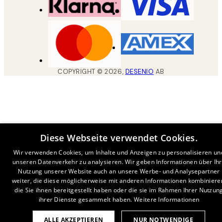
COPYRIGHT ©
2026
,
DESENIO
AB
Diese Webseite verwendet Cookies.
Wir verwenden Cookies, um Inhalte und Anzeigen zu personalisieren un
unseren Datenverkehr zu analysieren. Wir geben Informationen über Ih
Nutzung unserer Website auch an unsere Werbe- und Analysepartner
weiter, die diese möglicherweise mit anderen Informationen kombiniere
die Sie ihnen bereitgestellt haben oder die sie im Rahmen Ihrer Nutzun
ihrer Dienste gesammelt haben.
Weitere Informationen
ALLE AKZEPTIEREN
NUR NOTWENDIGE