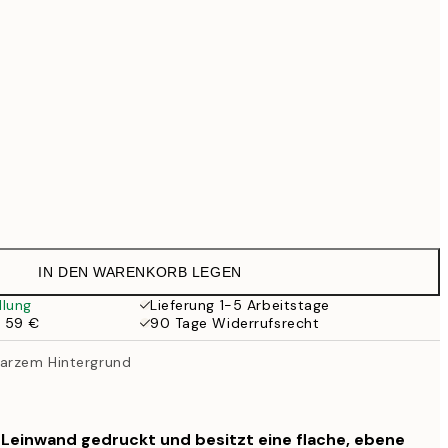
69,30 €
99 €
Kein Rahmen
IN DEN WARENKORB LEGEN
llung
Lieferung 1-5 Arbeitstage
b 59 €
90 Tage Widerrufsrecht
warzem Hintergrund
f Leinwand gedruckt und besitzt eine flache, ebene