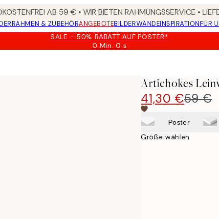
KOSTENFREI AB 59 € • WIR BIETEN RAHMUNGSSERVICE • LIE
DER
RAHMEN & ZUBEHÖR
ANGEBOTE
BILDERWÄNDE
INSPIRATION
FÜR 
SALE - 50% RABATT AUF POSTER*
0 Min.
0 s
Gültig
bis:
2026-
08-
Artichokes Lein
09
41,30 €
59 €
Poster
Größe wählen