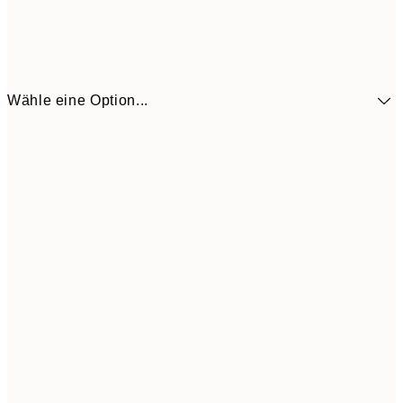
Wähle eine Option...
41,3
30x40 cm