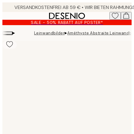
Skip
to
main
SALE - 50% RABATT AUF POSTER*
content.
▸
▸
Leinwandbilder
Améthyste Abstraite Leinwandbi
Product
images