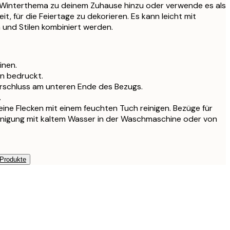
32,9
n Winterthema zu deinem Zuhause hinzu oder verwende es als
it, für die Feiertage zu dekorieren. Es kann leicht mit
und Stilen kombiniert werden.
 Füllung
29,9
 Füllung
35,9
inen.
en bedruckt.
 Füllung
41,9
rschluss am unteren Ende des Bezugs.
.
leine Flecken mit einem feuchten Tuch reinigen. Bezüge für
einigung mit kaltem Wasser in der Waschmaschine oder von
 Produkte