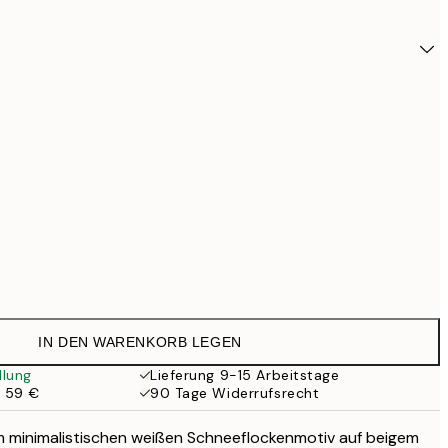
IN DEN WARENKORB LEGEN
24,9
llung
Lieferung 9-15 Arbeitstage
b 59 €
90 Tage Widerrufsrecht
28,9
m minimalistischen weißen Schneeflockenmotiv auf beigem