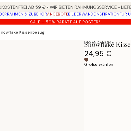
KOSTENFREI AB 59 € • WIR BIETEN RAHMUNGSSERVICE • LIE
DER
RAHMEN & ZUBEHÖR
ANGEBOTE
BILDERWÄNDE
INSPIRATION
FÜR 
SALE - 50% RABATT AUF POSTER*
Snowflake Kissenbezug
DESENIO HOME
Snowflake Kiss
24,95 €
Größe wählen