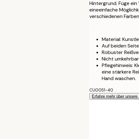
60 x 60 cm
Hintergrund. Füge ei
eineeinfache Möglichke
verschiedenen Farben 
40 x 40 cm mit
50 x 50 cm mit
Material: Kunstle
Auf beiden Seit
60 x 60 cm mit
Robuster Reißve
Nicht umkehrbar
Pflegehinweis: K
eine stärkere R
Hand waschen.
CU0051-40
Erfahre mehr über unsere