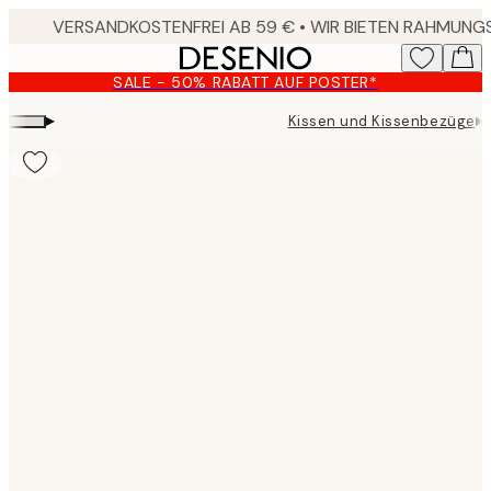
Skip
to
main
SALE - 50% RABATT AUF POSTER*
content.
▸
▸
Kissen und Kissenbezüge
Product
images