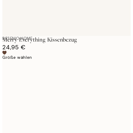
DESENIO HOME
Merry Everything Kissenbezug
24,95 €
Größe wählen