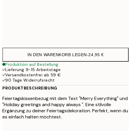
40 x 40 cm mit Füllung
29,9
50 x 50 cm mit Füllung
35,9
60 x 60 cm mit Füllung
41,9
IN DEN WARENKORB LEGEN
-
24,95 €
Produktion auf Bestellung
Lieferung 9-15 Arbeitstage
Versandkostenfrei ab 59 €
90 Tage Widerrufsrecht
PRODUKTBESCHREIBUNG
Feiertagskissenbezug mit dem Text "Merry Everything" und
"Holiday greetings and happy always ". Eine stilvolle
Ergänzung zu deiner Feiertagsdekoration. Perfekt, wenn du
es einfach halten möchtest.