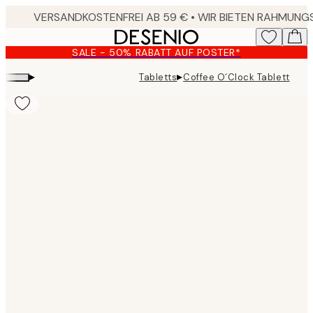
Skip
to
main
SALE - 50% RABATT AUF POSTER*
content.
▸
▸
Tabletts
Coffee O´Clock Tablett
Product
images