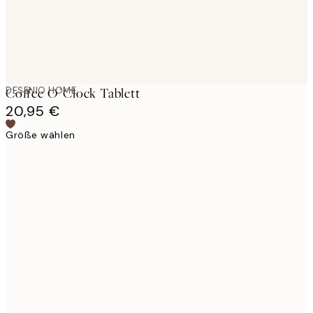
DESENIO HOME
Coffee O´Clock Tablett
20,95 €
Größe wählen