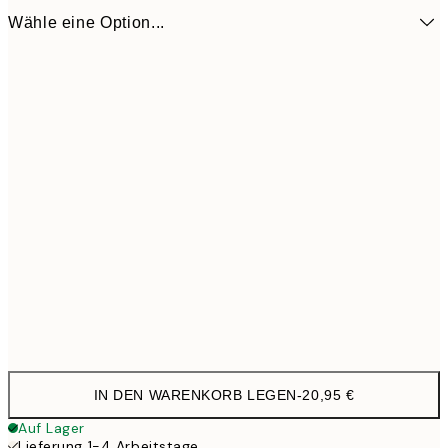
Wähle eine Option...
27x20 cm
20,9
IN DEN WARENKORB LEGEN
-
20,95 €
Auf Lager
Lieferung 1-4 Arbeitstage