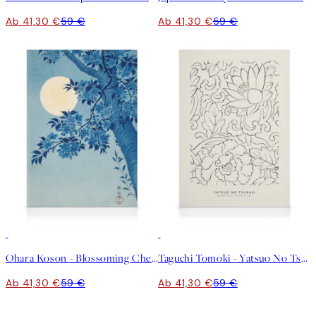
Ab 41,30 €
59 €
Ab 41,30 €
59 €
30%*
30%*
Ohara Koson - Blossoming Cherry on a Moonlit Night Leinwandbild
Taguchi Tomoki - Yatsuo No Tsubaki No1 Leinwandbild
Ab 41,30 €
59 €
Ab 41,30 €
59 €