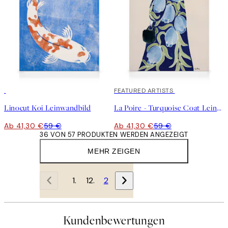
30%*
30%*
FEATURED ARTISTS
Linocut Koi Leinwandbild
La Poire - Turquoise Coat Leinwandbild
Ab 41,30 €
59 €
Ab 41,30 €
59 €
36 VON 57 PRODUKTEN WERDEN ANGEZEIGT
MEHR ZEIGEN
1
2
Kundenbewertungen