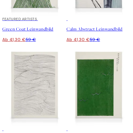
30%*
FEATURED ARTISTS
30%*
Green Coat Leinwandbild
Calm Abstract Leinwandbild
Ab 41,30 €
59 €
Ab 41,30 €
59 €
30%*
30%*