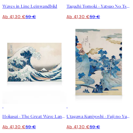
Waves in Line Leinwandbild
Taguchi Tomoki - Yatsuo No Tsubaki Green Leinwandbild
Ab 41,30 €
59 €
Ab 41,30 €
59 €
30%*
30%*
Hokusai - The Great Wave Landscape Leinwandbild
Utagawa Kuniyoshi - Fuji no Yukei Leinwandbild
Ab 41,30 €
59 €
Ab 41,30 €
59 €