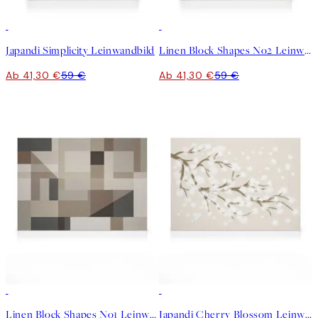
30%*
30%*
Japandi Simplicity Leinwandbild
Linen Block Shapes No2 Leinwandbild
Ab 41,30 €
59 €
Ab 41,30 €
59 €
30%*
30%*
Linen Block Shapes No1 Leinwandbild
Japandi Cherry Blossom Leinwandbild