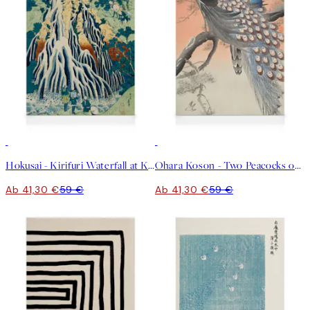
30%*
30%*
Hokusai - Kirifuri Waterfall at Kurokami Mountain Leinwandbild
Ohara Koson - Two Peacocks on Tree Branch Leinwandbild
Ab 41,30 €
59 €
Ab 41,30 €
59 €