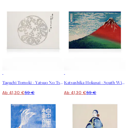
30%*
30%*
Taguchi Tomoki - Yatsuo No Tsubaki No2 Leinwandbild
Katsushika Hokusai - South Wind, Clear Sky Leinwandbild
Ab 41,30 €
59 €
Ab 41,30 €
59 €