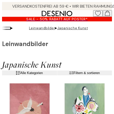
Skip
to
main
SALE - 50% RABATT AUF POSTER*
content.
▸
▸
Leinwandbilder
Japanische Kunst
Leinwandbilder
Japanische Kunst
Alle Kategorien
Filtern & sortieren