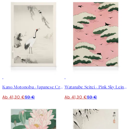
30%*
30%*
Kano Motonobu - Japanese Crane Leinwandbild
Watanabe Seitei - Pink Sky Leinwandbild
Ab 41,30 €
59 €
Ab 41,30 €
59 €