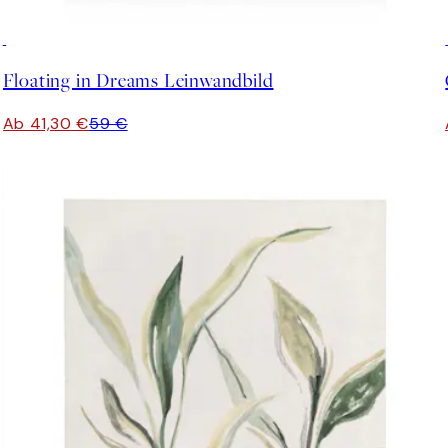
30%*
Floating in Dreams Leinwandbild
Ab 41,30 €
59 €