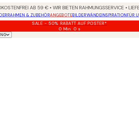
KOSTENFREI AB 59 € • WIR BIETEN RAHMUNGSSERVICE • LIE
DER
RAHMEN & ZUBEHÖR
ANGEBOTE
BILDERWÄNDE
INSPIRATION
FÜR 
SALE - 50% RABATT AUF POSTER*
0 Min.
0 s
Gültig
UNG
bis:
2026-
08-
09