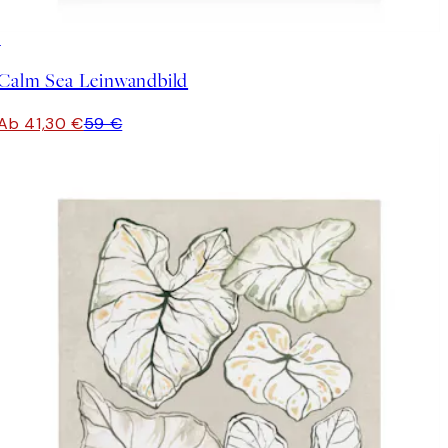
30%*
Calm Sea Leinwandbild
Ab 41,30 €
59 €