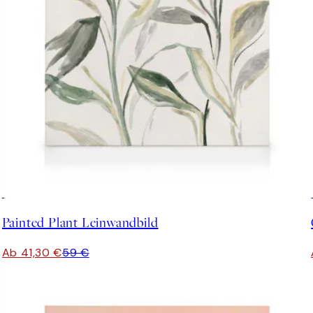
30%*
Painted Plant Leinwandbild
Ab 41,30 €
59 €