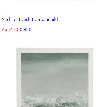
30%*
Shell on Beach Leinwandbild
Ab 41,30 €
59 €