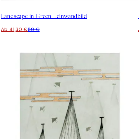
30%*
Landscape in Green Leinwandbild
Ab 41,30 €
59 €