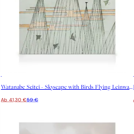
30%*
Watanabe Seitei - Skyscape with Birds Flying Leinwandbild
Ab 41,30 €
59 €