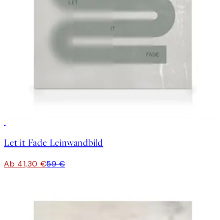
30%*
Let it Fade Leinwandbild
Ab 41,30 €
59 €