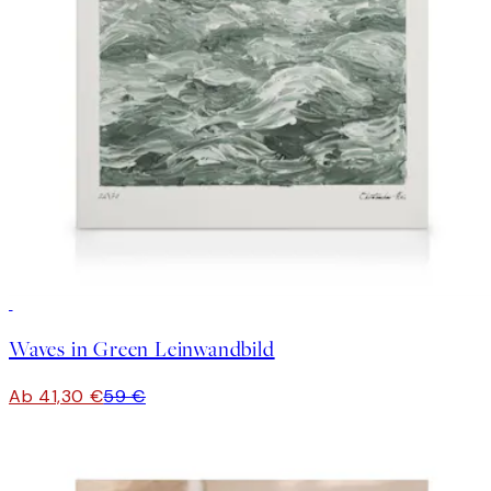
30%*
Waves in Green Leinwandbild
Ab 41,30 €
59 €