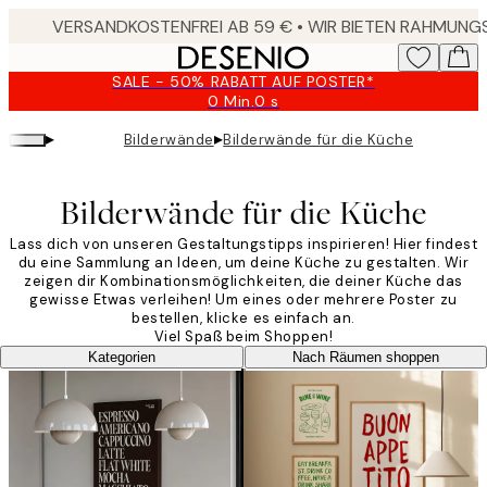
Skip
to
main
SALE - 50% RABATT AUF POSTER*
content.
0 Min.
0 s
Gültig
bis:
▸
▸
Bilderwände
Bilderwände für die Küche
2026-
08-
09
Bilderwände für die Küche
Lass dich von unseren Gestaltungstipps inspirieren! Hier findest
du eine Sammlung an Ideen, um deine Küche zu gestalten. Wir
zeigen dir Kombinationsmöglichkeiten, die deiner Küche das
gewisse Etwas verleihen! Um eines oder mehrere Poster zu
bestellen, klicke es einfach an.
Viel Spaß beim Shoppen!
Kategorien
Nach Räumen shoppen