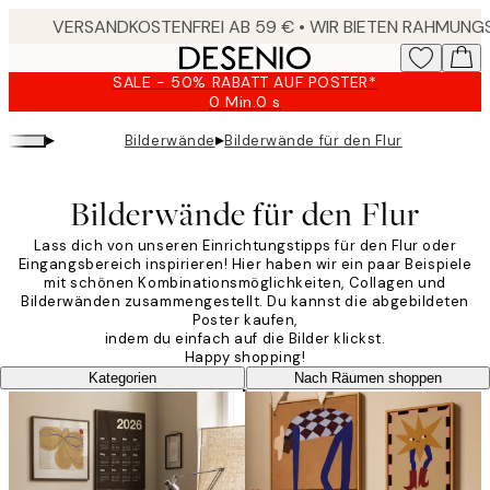
Skip
to
main
SALE - 50% RABATT AUF POSTER*
content.
0 Min.
0 s
Gültig
bis:
▸
▸
Bilderwände
Bilderwände für den Flur
2026-
08-
09
Bilderwände für den Flur
Lass dich von unseren Einrichtungstipps für den Flur oder
Eingangsbereich inspirieren! Hier haben wir ein paar Beispiele
mit schönen Kombinationsmöglichkeiten, Collagen und
Bilderwänden zusammengestellt. Du kannst die abgebildeten
Poster kaufen,
indem du einfach auf die Bilder klickst.
Happy shopping!
Kategorien
Nach Räumen shoppen