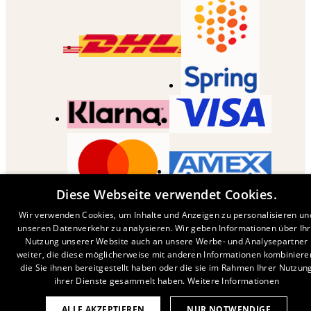
Diese Webseite verwendet Cookies.
COPYRIGHT ©
2026
,
DESENIO
AB
Wir verwenden Cookies, um Inhalte und Anzeigen zu personalisieren un
unseren Datenverkehr zu analysieren. Wir geben Informationen über Ih
Nutzung unserer Website auch an unsere Werbe- und Analysepartner
weiter, die diese möglicherweise mit anderen Informationen kombiniere
die Sie ihnen bereitgestellt haben oder die sie im Rahmen Ihrer Nutzun
ihrer Dienste gesammelt haben.
Weitere Informationen
ALLE AKZEPTIEREN
NUR NOTWENDIGE