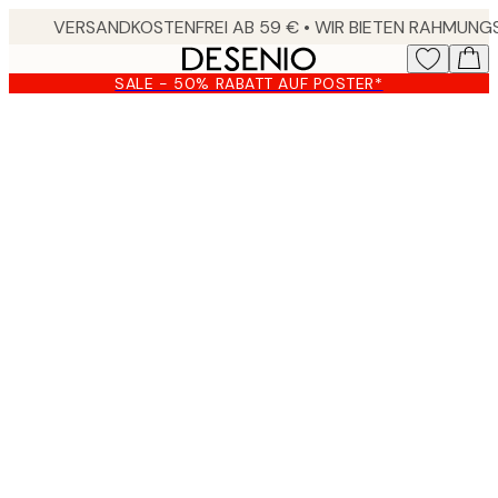
Skip
to
main
SALE - 50% RABATT AUF POSTER*
content.