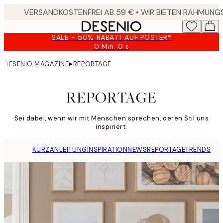
Skip
to
main
SALE - 50% RABATT AUF POSTER*
content.
0 Min.
0 s
Gültig
bis:
▸
DESENIO MAGAZINE
REPORTAGE
2026-
08-
09
REPORTAGE
Sei dabei, wenn wir mit Menschen sprechen, deren Stil uns
inspiriert.
KURZANLEITUNG
INSPIRATION
NEWS
REPORTAGE
TRENDS