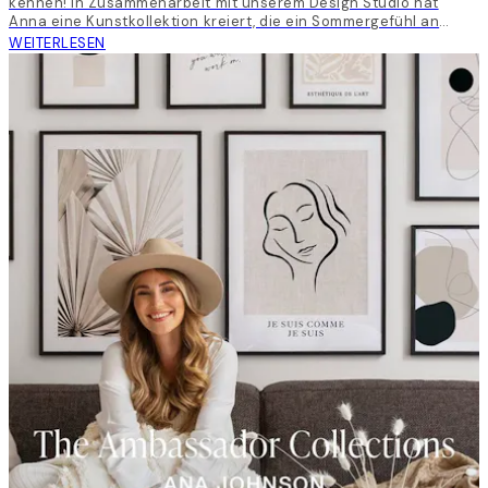
kennen! In Zusammenarbeit mit unserem Design Studio hat
Anna eine Kunstkollektion kreiert, die ein Sommergefühl an
deine Wände bringt.
WEITERLESEN