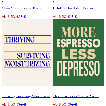
50%*
50%*
Make Good Stories Poster
Delulu is the Solulu Poster
Ab 6,50 €
13 €
Ab 6,50 €
13 €
50%*
50%*
Thriving Surviving Moisturizing Poster
More Espresso Green Poster
Ab 6,50 €
13 €
Ab 6,50 €
13 €