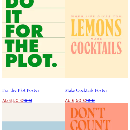
50%*
50%*
For the Plot Poster
Make Cocktails Poster
Ab 6,50 €
13 €
Ab 6,50 €
13 €