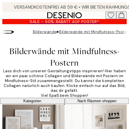
Skip
to
main
SALE - 50% RABATT AUF POSTER*
content.
▸
▸
Bilderwände
Bilderwände mit Mindfulness-Poste
Bilderwände mit Mindfulness-
Postern
Lass dich von unseren Gestaltungstipps inspirieren! Hier haben
wir ein paar schöne Collagen und Bilderwände mit Postern im
Mindfulness-Stil zusammengestellt. Du kannst die kompletten
Collagen natürlich auch kaufen. Klicke einfach nur auf das Bild,
das dir gefällt.
Viel Spaß beim Shoppen!
Kategorien
Nach Räumen shoppen