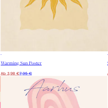
50%*
Warming Sun Poster
Ab 3,98 €
7,95 €