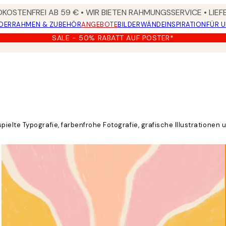
KOSTENFREI AB 59 € • WIR BIETEN RAHMUNGSSERVICE • LIE
DER
RAHMEN & ZUBEHÖR
ANGEBOTE
BILDERWÄNDE
INSPIRATION
FÜR 
SALE - 50% RABATT AUF POSTER*
elte Typografie, farbenfrohe Fotografie, grafische Illustrationen