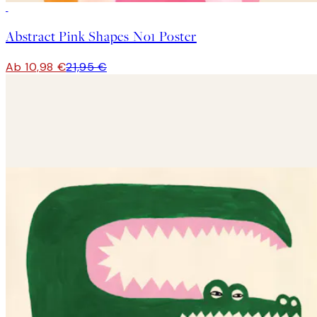
50%*
Abstract Pink Shapes No1 Poster
Ab 10,98 €
21,95 €