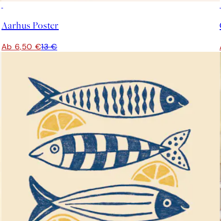
50%*
Aarhus Poster
Ab 6,50 €
13 €