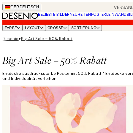
Skip
VERSAND
GER
DEUTSCH
to
BELIEBTE BILDER
NEUHEITEN
POSTER
LEINWANDBIL
main
content.
FARBE
LAYOUT
GRÖSSE
SORTIERUNG
▸
Desenio
Big Art Sale – 50% Rabatt
Big Art Sale – 50% Rabatt
Entdecke ausdrucksstarke Poster mit 50% Rabatt.* Entdecke verspi
und Individualität verleihen.