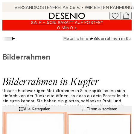
Skip
to
main
SALE - 50% RABATT AUF POSTER*
content.
0 Min.
0 s
Gültig
bis:
▸
▸
Metallrahmen
Bilderrahmen in Kup
2026-
08-
09
Bilderrahmen
Bilderrahmen in Kupfer
Unsere hochwertigen Metallrahmen in Silberoptik lassen sich
einfach von der Rückseite öffnen, so dass du dein Poster leicht
einlegen kannst. Sie haben ein glattes, schlankes Profil und
liegen bündig an der Wand an. Besonders in Kombination mit
Weiterlesen
Alle Kategorien
Filtern & sortieren
unseren silbernen Posterklemmen machen sie deine Bilderwand
zu einem echten Hingucker!