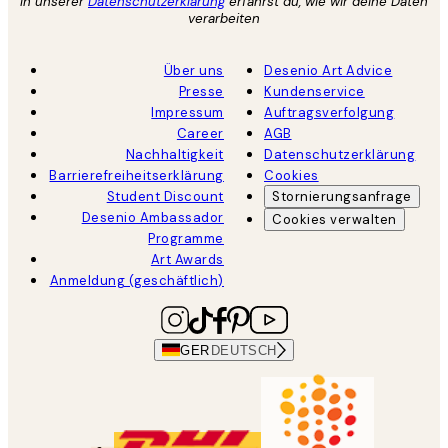
In unserer
Datenschutzerklärung
erfährst du, wie wir deine Daten
verarbeiten
Über uns
Desenio Art Advice
Presse
Kundenservice
Impressum
Auftragsverfolgung
Career
AGB
Nachhaltigkeit
Datenschutzerklärung
Barrierefreiheitserklärung
Cookies
Student Discount
Stornierungsanfrage
Desenio Ambassador
Cookies verwalten
Programme
Art Awards
Anmeldung (geschäftlich)
GER
DEUTSCH