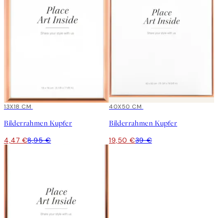
-50%
13X18 CM
-50%
40X50 CM
Bilderrahmen Kupfer
Bilderrahmen Kupfer
4,47 €
8,95 €
19,50 €
39 €