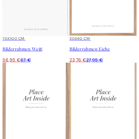
15%*
70X100 CM
15%*
30X40 CM
Bilderrahmen Weiß
Bilderrahmen Eiche
56,95 €
67 €
23,76 €
27,95 €