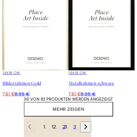
15%*
13X18 CM
15%*
13X18 CM
Bilderrahmen Gold
Metallrahmen schwarz
7,61 €
8,95 €
7,61 €
8,95 €
36 VON 83 PRODUKTEN WERDEN ANGEZEIGT
MEHR ZEIGEN
1
2
3