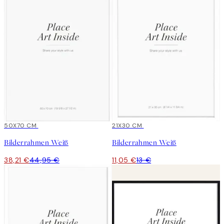
15%*
50X70 CM
15%*
21X30 CM
Bilderrahmen Weiß
Bilderrahmen Weiß
38,21 €
44,95 €
11,05 €
13 €