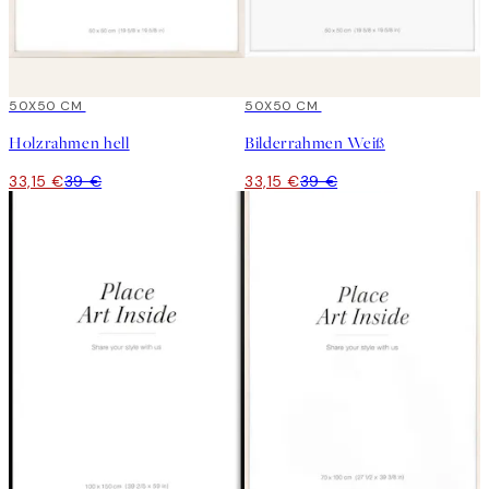
15%*
50X50 CM
15%*
50X50 CM
Holzrahmen hell
Bilderrahmen Weiß
33,15 €
39 €
33,15 €
39 €