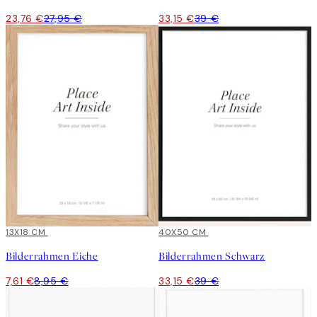
23,76 €
27,95 €
33,15 €
39 €
15%*
13X18 CM
15%*
40X50 CM
Bilderrahmen Eiche
Bilderrahmen Schwarz
7,61 €
8,95 €
33,15 €
39 €