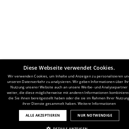
Diese Webseite verwendet Cookies.
Wir verwenden Cookies, um Inhalte und Anzeigen zu personalisieren un
unseren Datenverkehr zu analysieren. Wir geben Informationen über Ih
Nutzung unserer Website auch an unsere Werbe- und Analysepartner
weiter, die diese möglicherweise mit anderen Informationen kombiniere
die Sie ihnen bereitgestellt haben oder die sie im Rahmen Ihrer Nutzun
ihrer Dienste gesammelt haben.
Weitere Informationen
ALLE AKZEPTIEREN
NUR NOTWENDIGE
DETAILS ANZEIGEN