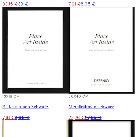
33,15 €
39 €
7,61 €
8,95 €
15%*
13X18 CM
15%*
30X40 CM
Bilderrahmen Schwarz
Metallrahmen schwarz
7,61 €
8,95 €
23,76 €
27,95 €