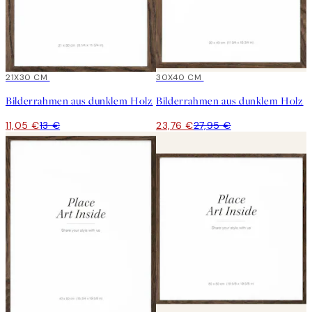
15%*
21X30 CM
15%*
30X40 CM
Bilderrahmen aus dunklem Holz
Bilderrahmen aus dunklem Holz
11,05 €
13 €
23,76 €
27,95 €