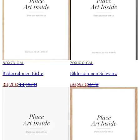
15%*
50X70 CM
15%*
70X100 CM
Bilderrahmen Eiche
Bilderrahmen Schwarz
38,21 €
44,95 €
56,95 €
67 €