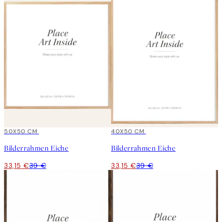
15%*
50X50 CM
15%*
40X50 CM
Bilderrahmen Eiche
Bilderrahmen Eiche
33,15 €
39 €
33,15 €
39 €