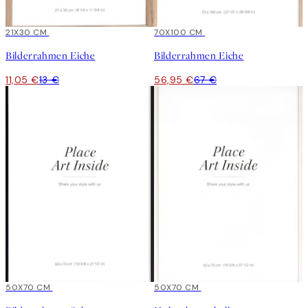
15%*
21X30 CM
15%*
70X100 CM
Bilderrahmen Eiche
Bilderrahmen Eiche
11,05 €
13 €
56,95 €
67 €
15%*
50X70 CM
15%*
50X70 CM