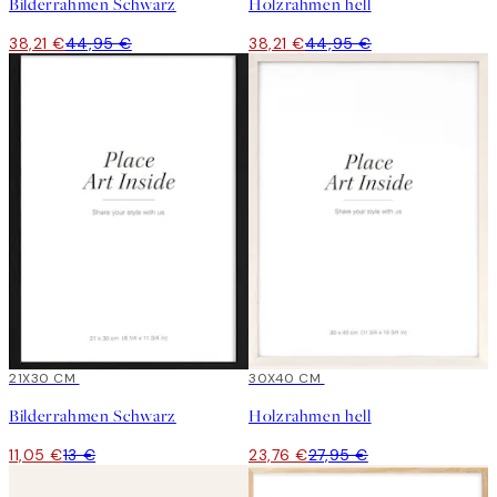
Bilderrahmen Schwarz
Holzrahmen hell
38,21 €
44,95 €
38,21 €
44,95 €
15%*
21X30 CM
15%*
30X40 CM
Bilderrahmen Schwarz
Holzrahmen hell
11,05 €
13 €
23,76 €
27,95 €