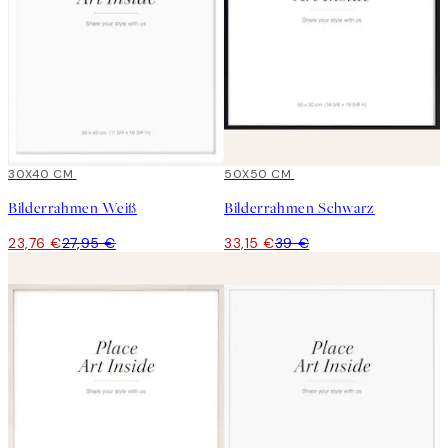
15%*
30X40 CM
15%*
50X50 CM
Bilderrahmen Weiß
Bilderrahmen Schwarz
23,76 €
27,95 €
33,15 €
39 €