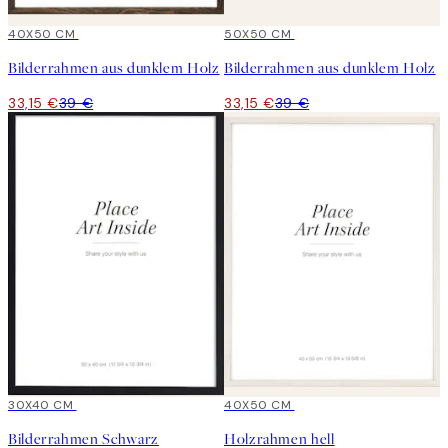
15%*
40X50 CM
15%*
50X50 CM
Bilderrahmen aus dunklem Holz
Bilderrahmen aus dunklem Holz
33,15 €
39 €
33,15 €
39 €
15%*
30X40 CM
15%*
40X50 CM
Bilderrahmen Schwarz
Holzrahmen hell