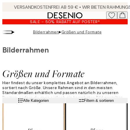
Skip
to
main
SALE - 50% RABATT AUF POSTER*
content.
▸
▸
Bilderrahmen
Größen und Formate
Bilderrahmen
Größen und Formate
Hier findest du unser komplettes Angebot an Bilderrahmen,
sortiert nach Größe. Unsere Rahmen sind in den meisten
Standardmaßen erhältlich und passen natürlich zu unseren
Postern, sodass du ganz einfach ein komplettes Bild gestalten
Weiterlesen
Alle Kategorien
Filtern & sortieren
kannst!