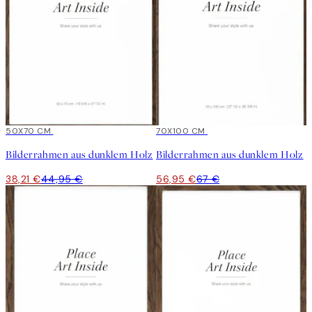
15%*
50X70 CM
15%*
70X100 CM
Bilderrahmen aus dunklem Holz
Bilderrahmen aus dunklem Holz
38,21 €
44,95 €
56,95 €
67 €