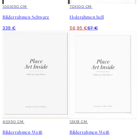
100X150 CM
15%*
70X100 CM
Bilderrahmen Schwarz
Holzrahmen hell
339 €
56,95 €
67 €
15%*
40X50 CM
15%*
13X18 CM
Bilderrahmen Weiß
Bilderrahmen Weiß