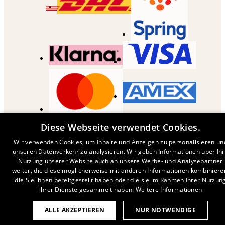
COPYRIGHT ©
2026
,
DESENIO
AB
Diese Webseite verwendet Cookies.
Wir verwenden Cookies, um Inhalte und Anzeigen zu personalisieren un
unseren Datenverkehr zu analysieren. Wir geben Informationen über Ih
Nutzung unserer Website auch an unsere Werbe- und Analysepartner
weiter, die diese möglicherweise mit anderen Informationen kombiniere
die Sie ihnen bereitgestellt haben oder die sie im Rahmen Ihrer Nutzun
ihrer Dienste gesammelt haben.
Weitere Informationen
ALLE AKZEPTIEREN
NUR NOTWENDIGE