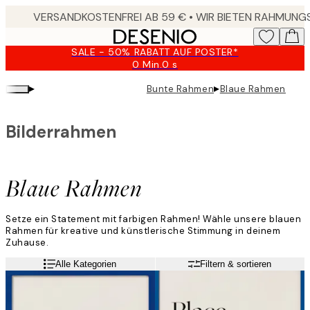
Skip
to
main
SALE - 50% RABATT AUF POSTER*
content.
0 Min.
0 s
Gültig
bis:
▸
▸
Bunte Rahmen
Blaue Rahmen
2026-
08-
09
Bilderrahmen
Blaue Rahmen
Setze ein Statement mit farbigen Rahmen! Wähle unsere blauen
Rahmen für kreative und künstlerische Stimmung in deinem
Zuhause.
Alle Kategorien
Filtern & sortieren