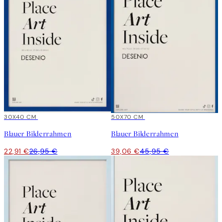
15%*
30X40 CM
15%*
50X70 CM
Blauer Bilderrahmen
Blauer Bilderrahmen
22,91 €
26,95 €
39,06 €
45,95 €