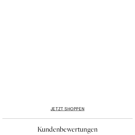
50%*
Kitchen Habits Poster
Ab 10,98 €
21,95 €
JETZT SHOPPEN
Kundenbewertungen