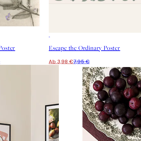
50%*
Poster
Escape the Ordinary Poster
€
Ab 3,98 €
7,95 €