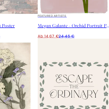
40%*
FEATURED ARTISTS
 Poster
Megan Galante - Orchid Portrait Post
€
Ab 14,67 €
24,45 €