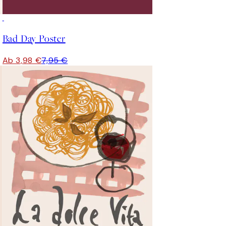
50%*
Bad Day Poster
Ab 3,98 €
7,95 €