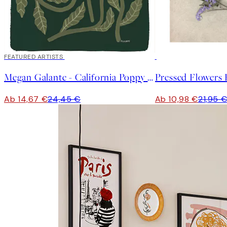
40%*
FEATURED ARTISTS
50%*
Megan Galante - California Poppy Poster
Pressed Flowers 
Ab 14,67 €
24,45 €
Ab 10,98 €
21,95 