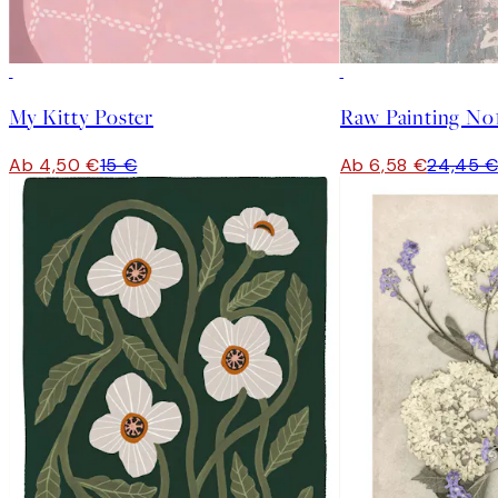
-70%
Outlet
-70%
Outlet
My Kitty Poster
Raw Painting No1
Ab 4,50 €
15 €
Ab 6,58 €
24,45 