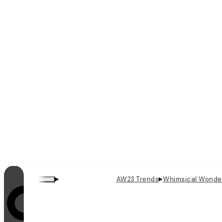
▸
▸
AW23 Trends
Whimsical Wonde
Videoschleifen sind eingeschaltet