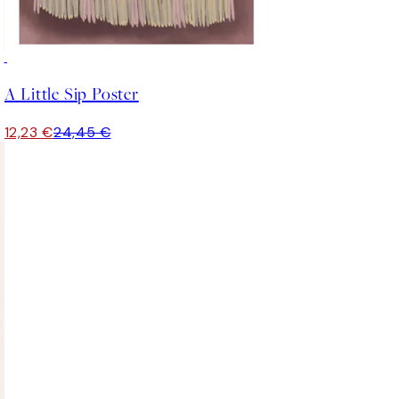
50%*
er
A Little Sip Poster
12,23 €
24,45 €