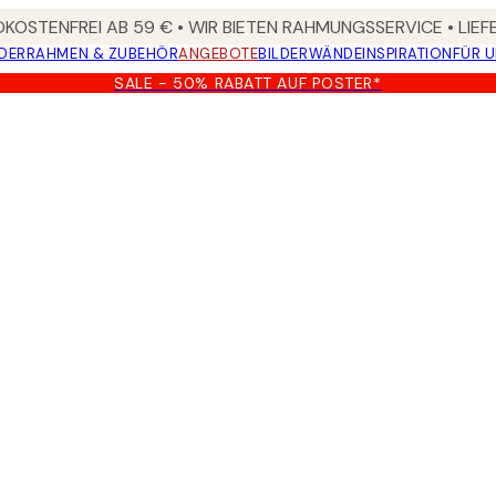
KOSTENFREI AB 59 € • WIR BIETEN RAHMUNGSSERVICE • LIE
DER
RAHMEN & ZUBEHÖR
ANGEBOTE
BILDERWÄNDE
INSPIRATION
FÜR 
SALE - 50% RABATT AUF POSTER*