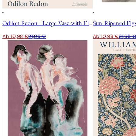
50%*
50%*
Odilon Redon - Large Vase with Flowers Poster
Sun-Ripened Figs
Ab 10,98 €
21,95 €
Ab 10,98 €
21,95 