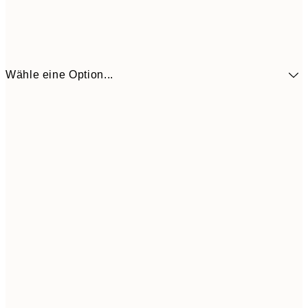
Wähle eine Option...
12,2
30x40 cm
24,