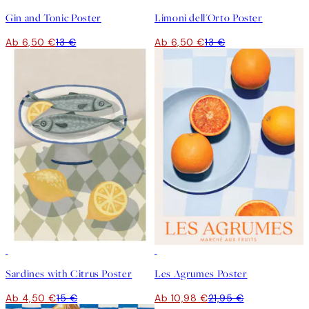
Gin and Tonic Poster
Limoni dell'Orto Poster
Ab 6,50 €
13 €
Ab 6,50 €
13 €
-70%
Outlet
50%*
Sardines with Citrus Poster
Les Agrumes Poster
Ab 4,50 €
15 €
Ab 10,98 €
21,95 €