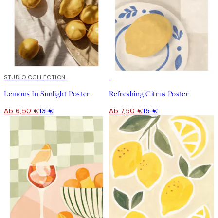
50%*
STUDIO COLLECTION
50%*
Lemons In Sunlight Poster
Refreshing Citrus Poster
Ab 6,50 €
13 €
Ab 7,50 €
15 €