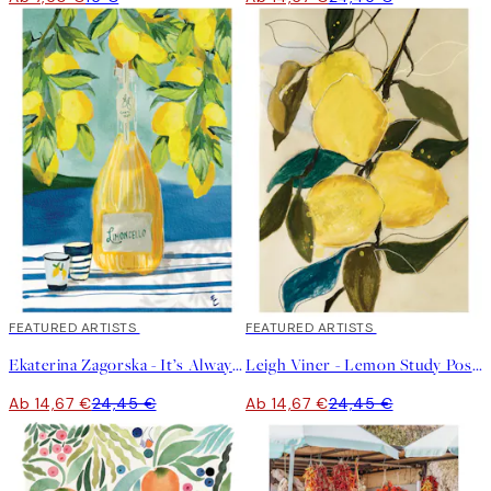
40%*
FEATURED ARTISTS
40%*
FEATURED ARTISTS
Ekaterina Zagorska - It’s Always Limoncello Time Poster
Leigh Viner - Lemon Study Poster
Ab 14,67 €
24,45 €
Ab 14,67 €
24,45 €