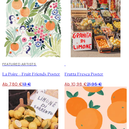
40%*
FEATURED ARTISTS
50%*
La Poire - Fruit Friends Poster
Frutta Fresca Poster
Ab 7,80 €
13 €
Ab 10,98 €
21,95 €