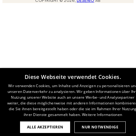
COPYRIGHT ©
2026
,
DESENIO
AB
Diese Webseite verwendet Cookies.
Wir verwenden Cookies, um Inhalte und Anzeigen zu personalisieren un
unseren Datenverkehr zu analysieren. Wir geben Informationen über Ih
Nutzung unserer Website auch an unsere Werbe- und Analysepartner
weiter, die diese möglicherweise mit anderen Informationen kombiniere
die Sie ihnen bereitgestellt haben oder die sie im Rahmen Ihrer Nutzun
ihrer Dienste gesammelt haben.
Weitere Informationen
ALLE AKZEPTIEREN
NUR NOTWENDIGE