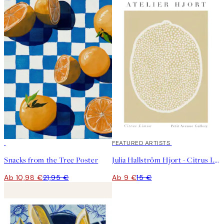
50%*
40%*
FEATURED ARTISTS
Snacks from the Tree Poster
Julia Hallström Hjort - Citrus Limon Poster
Ab 10,98 €
21,95 €
Ab 9 €
15 €