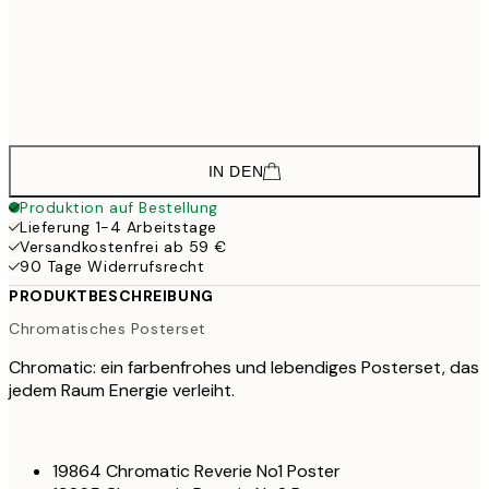
83,
65,3
70x100 cm
108,
142,8
100x150 cm
2
IN DEN
Produktion auf Bestellung
Lieferung 1-4 Arbeitstage
Versandkostenfrei ab 59 €
90 Tage Widerrufsrecht
PRODUKTBESCHREIBUNG
Chromatisches Posterset
Chromatic: ein farbenfrohes und lebendiges Posterset, das
jedem Raum Energie verleiht.
19864 Chromatic Reverie No1 Poster