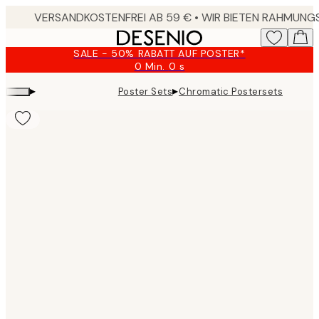
Skip
to
main
SALE - 50% RABATT AUF POSTER*
content.
0 Min.
0 s
Gültig
bis:
▸
▸
Poster Sets
Chromatic Postersets
2026-
08-
10
Product