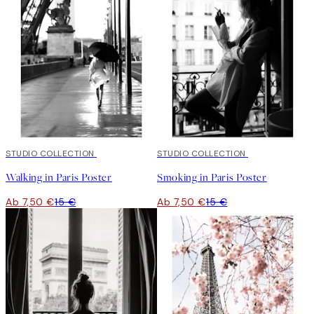
50%*
STUDIO COLLECTION
50%*
STUDIO COLLECTION
Walking in Paris Poster
Smoking in Paris Poster
Ab 7,50 €
15 €
Ab 7,50 €
15 €