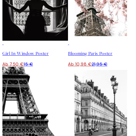
50%*
50%*
Girl In Window Poster
Blooming Paris Poster
Ab 7,50 €
15 €
Ab 10,98 €
21,95 €