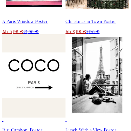
-70%
Outlet
50%*
A Paris Window Poster
Christmas in Town Poster
Ab 5,98 €
21,95 €
Ab 3,98 €
7,95 €
50%*
50%*
Rue Cambon, Poster
Lunch With a View Poster