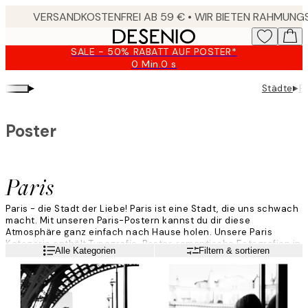
Skip
to
main
SALE - 50% RABATT AUF POSTER*
content.
0 Min.
0 s
Gültig
bis:
▸
▸
Städte
Pa
2026-
08-
10
Poster
Paris
Paris - die Stadt der Liebe! Paris ist eine Stadt, die uns schwach
macht. Mit unseren Paris-Postern kannst du dir diese
Atmosphäre ganz einfach nach Hause holen. Unsere Paris
Kategorie enthält Typografie-Poster, romantische Fotografien in
Weiterlesen
Alle Kategorien
Filtern & sortieren
Farbe und Schwarz-Weiß sowie grafische Illustrationen, die die
schöne Architektur und bekannten Sehenswürdigkeiten von
Paris zeigen.