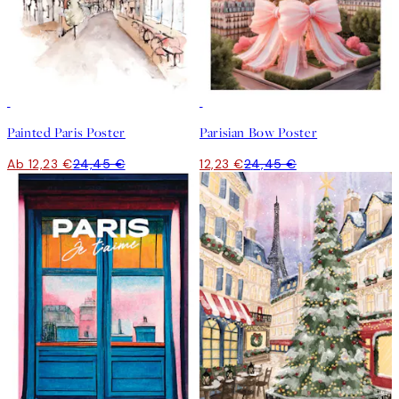
50%*
50%*
Painted Paris Poster
Parisian Bow Poster
Ab 12,23 €
24,45 €
12,23 €
24,45 €