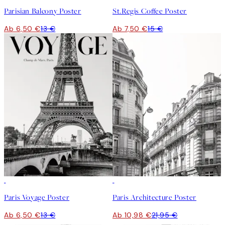
Parisian Balcony Poster
St.Regis Coffee Poster
Ab 6,50 €
13 €
Ab 7,50 €
15 €
50%*
50%*
Paris Voyage Poster
Paris Architecture Poster
Ab 6,50 €
13 €
Ab 10,98 €
21,95 €