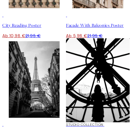
50%*
-70%
Outlet
City Reading Poster
Facade With Balconies Poster
Ab 10,98 €
21,95 €
Ab 5,98 €
21,95 €
50%*
50%*
STUDIO COLLECTION