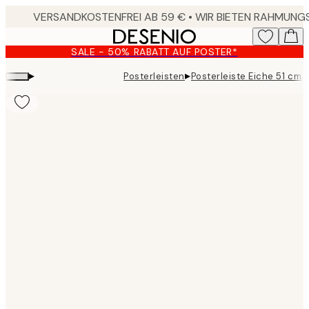
Skip
to
main
SALE - 50% RABATT AUF POSTER*
content.
▸
▸
Posterleisten
Posterleiste Eiche 51 cm
Product
images