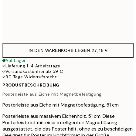
41 cm
21,9
51 cm
27,4
71 cm
32,9
IN DEN WARENKORB LEGEN
-
27,45 €
Auf Lager
Lieferung 1-4 Arbeitstage
Versandkostenfrei ab 59 €
90 Tage Widerrufsrecht
PRODUKTBESCHREIBUNG
Posterleiste aus Eiche mit Magnetbefestigung
Posterleiste aus Eiche mit Magnetbefestigung, 51 cm
Posterleiste aus massivem Eichenholz, 51 cm. Diese
Posterleiste ist mit einer intelligenten Magnetlösung
ausgestattet, die das Poster hält, ohne es zu beschädigen.
Geeignet für Poster im Hochformat in der Größe