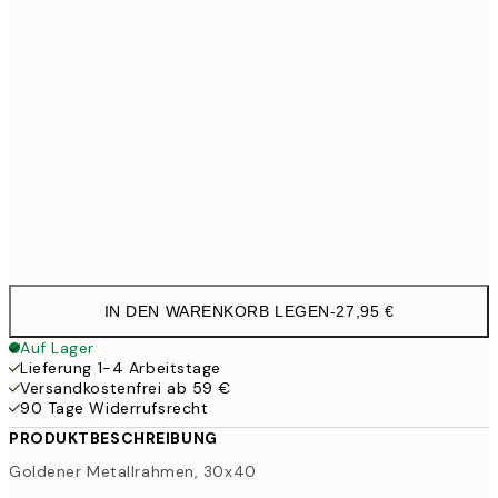
30x40 cm
27,9
33,1
40x50 cm
33,1
50x50 cm
38,2
50x70 cm
44,
56,9
70x100 cm
IN DEN WARENKORB LEGEN
-
27,95 €
Auf Lager
Lieferung 1-4 Arbeitstage
Versandkostenfrei ab 59 €
90 Tage Widerrufsrecht
PRODUKTBESCHREIBUNG
Goldener Metallrahmen, 30x40