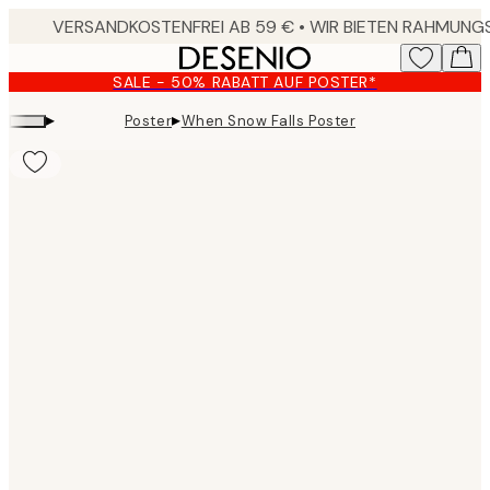
Skip
to
main
SALE - 50% RABATT AUF POSTER*
content.
▸
▸
Poster
When Snow Falls Poster
Product
images