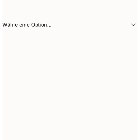
Wähle eine Option...
6,
21x30 cm