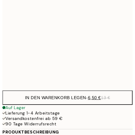
6,
21x30 cm
10,9
30x40 cm
21,
17,9
50x70 cm
35,
59,5
100x150 cm
1
Frame
options
IN DEN WARENKORB LEGEN
-
6,50 €
13 €
Auf Lager
Lieferung 1-4 Arbeitstage
Versandkostenfrei ab 59 €
90 Tage Widerrufsrecht
PRODUKTBESCHREIBUNG