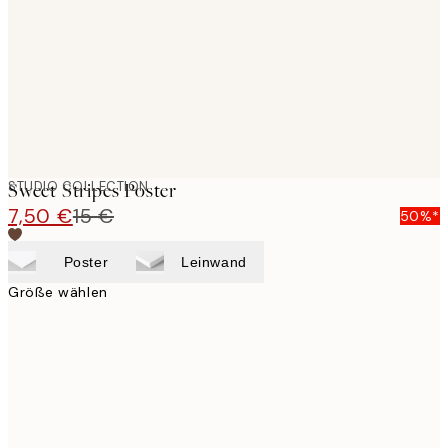
STUDIO COLLECTION
Sweet Stripes Poster
7,50 €
15 €
50%*
Poster
Leinwand
Größe wählen