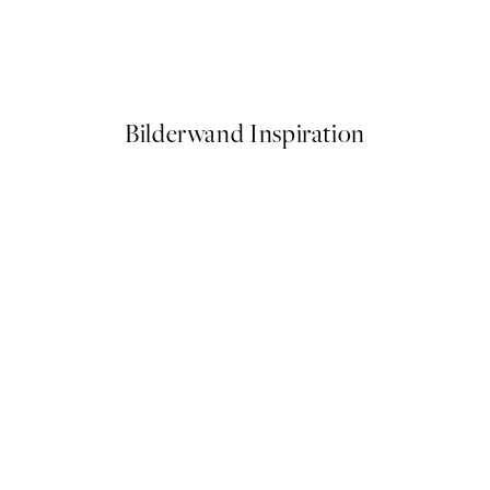
Cherry Art Poster
Ab 10,98 €
21,95 €
Bilderwand Inspiration