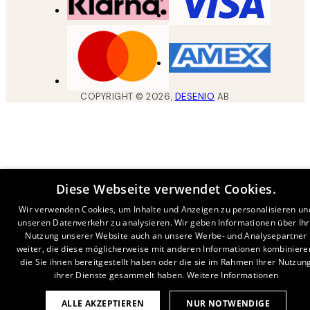
COPYRIGHT ©
2026
,
DESENIO
AB
Diese Webseite verwendet Cookies.
Wir verwenden Cookies, um Inhalte und Anzeigen zu personalisieren un
unseren Datenverkehr zu analysieren. Wir geben Informationen über Ih
Nutzung unserer Website auch an unsere Werbe- und Analysepartner
weiter, die diese möglicherweise mit anderen Informationen kombiniere
die Sie ihnen bereitgestellt haben oder die sie im Rahmen Ihrer Nutzun
ihrer Dienste gesammelt haben.
Weitere Informationen
ALLE AKZEPTIEREN
NUR NOTWENDIGE