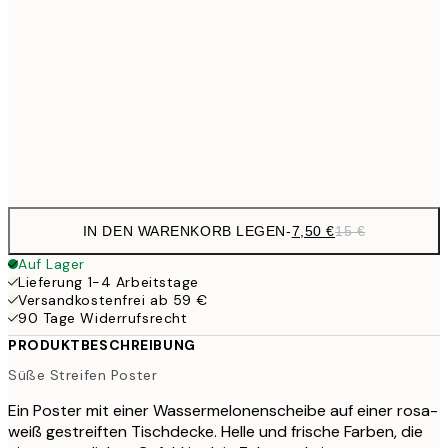
12,2
30x40 cm
24,
20,9
50x70 cm
41,
Frame
options
IN DEN WARENKORB LEGEN
-
7,50 €
15 €
Auf Lager
Lieferung 1-4 Arbeitstage
Versandkostenfrei ab 59 €
90 Tage Widerrufsrecht
PRODUKTBESCHREIBUNG
Süße Streifen Poster
Ein Poster mit einer Wassermelonenscheibe auf einer rosa-
weiß gestreiften Tischdecke. Helle und frische Farben, die