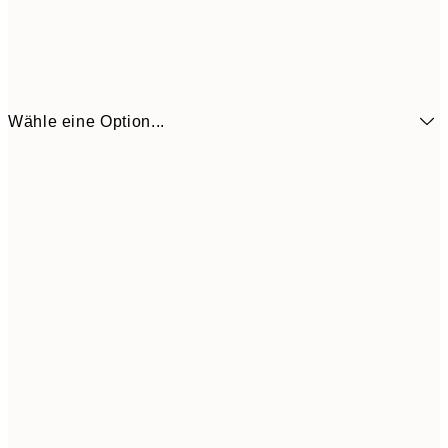
Wähle eine Option...
7,
21x30 cm