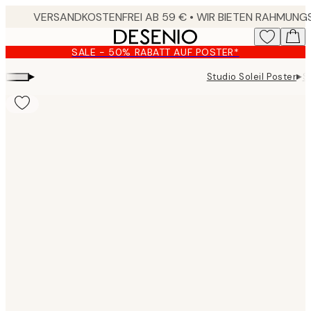
Skip
to
main
SALE - 50% RABATT AUF POSTER*
content.
▸
▸
Studio Soleil Poster
S
Product
images