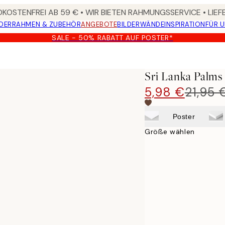
KOSTENFREI AB 59 € • WIR BIETEN RAHMUNGSSERVICE • LIE
DER
RAHMEN & ZUBEHÖR
ANGEBOTE
BILDERWÄNDE
INSPIRATION
FÜR 
SALE - 50% RABATT AUF POSTER*
Sri Lanka Palms
5,98 €
21,95 
Poster
Größe wählen