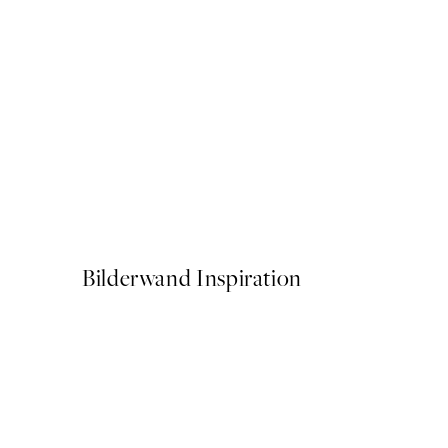
-70%
Outlet
Moon Phases Poster
Ab 6,58 €
21,95 €
Bilderwand Inspiration