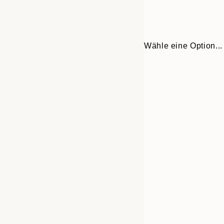
Wähle eine Option...
Frame
30x40 cm
options
50x70 cm