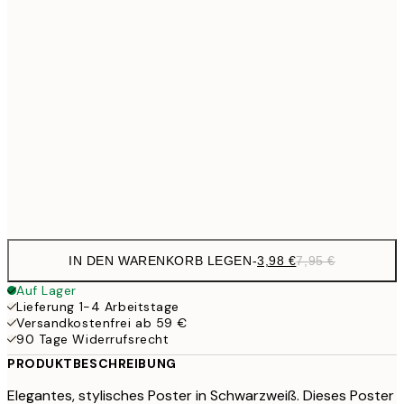
7,
6,
21x30 cm
10,9
30x40 cm
21,
17,9
50x70 cm
35,
Frame
options
IN DEN WARENKORB LEGEN
-
3,98 €
7,95 €
Auf Lager
Lieferung 1-4 Arbeitstage
Versandkostenfrei ab 59 €
90 Tage Widerrufsrecht
PRODUKTBESCHREIBUNG
Elegantes, stylisches Poster in Schwarzweiß. Dieses Poster