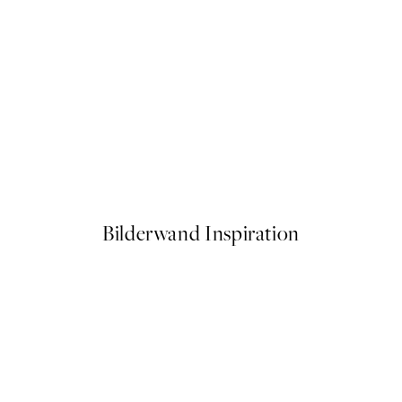
50%*
Abstract Figures No1 Poster
Ab 7,50 €
15 €
Bilderwand Inspiration