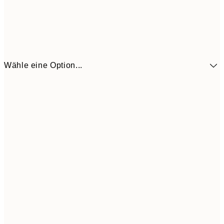
Wähle eine Option...
3,
13x18 cm