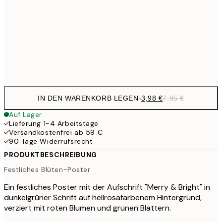
21,
17,9
50x70 cm
35,
Frame
options
IN DEN WARENKORB LEGEN
-
3,98 €
7,95 €
Auf Lager
Lieferung 1-4 Arbeitstage
Versandkostenfrei ab 59 €
90 Tage Widerrufsrecht
PRODUKTBESCHREIBUNG
Festliches Blüten-Poster
Ein festliches Poster mit der Aufschrift "Merry & Bright" in
dunkelgrüner Schrift auf hellrosafarbenem Hintergrund,
verziert mit roten Blumen und grünen Blättern.