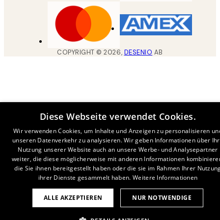
COPYRIGHT ©
2026
,
DESENIO
AB
Diese Webseite verwendet Cookies.
Wir verwenden Cookies, um Inhalte und Anzeigen zu personalisieren un
unseren Datenverkehr zu analysieren. Wir geben Informationen über Ih
Nutzung unserer Website auch an unsere Werbe- und Analysepartner
weiter, die diese möglicherweise mit anderen Informationen kombiniere
die Sie ihnen bereitgestellt haben oder die sie im Rahmen Ihrer Nutzun
ihrer Dienste gesammelt haben.
Weitere Informationen
ALLE AKZEPTIEREN
NUR NOTWENDIGE