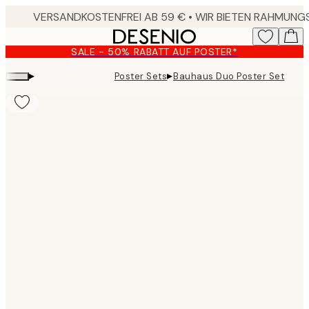
Skip
to
main
SALE - 50% RABATT AUF POSTER*
content.
▸
▸
Poster Sets
Bauhaus Duo Poster Set
Product
images