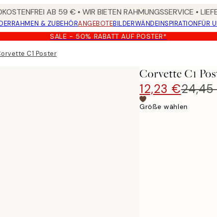
KOSTENFREI AB 59 € • WIR BIETEN RAHMUNGSSERVICE • LIE
DER
RAHMEN & ZUBEHÖR
ANGEBOTE
BILDERWÄNDE
INSPIRATION
FÜR 
SALE - 50% RABATT AUF POSTER*
orvette C1 Poster
Corvette C1 Pos
12,23 €
24,45
Größe wählen