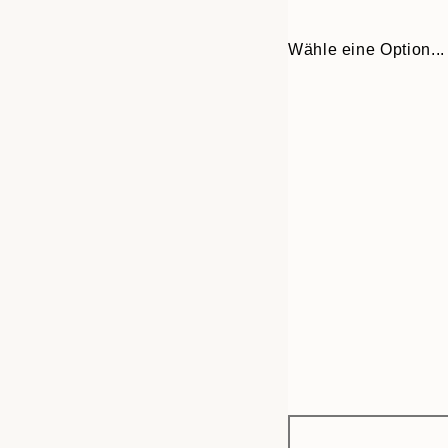
Wähle eine Option...
Frame
30x40 cm
options
50x70 cm