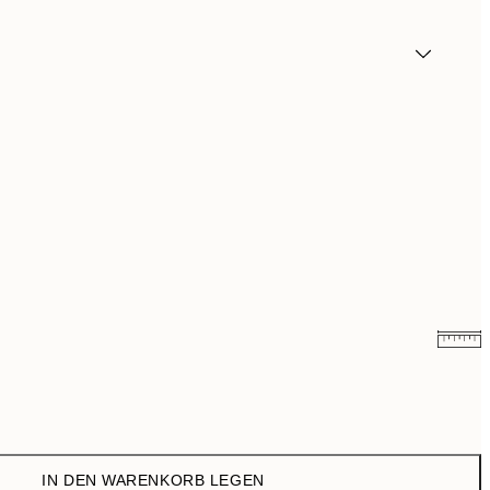
12,23 €
24,45 €
20,98 €
41,95 €
IN DEN WARENKORB LEGEN