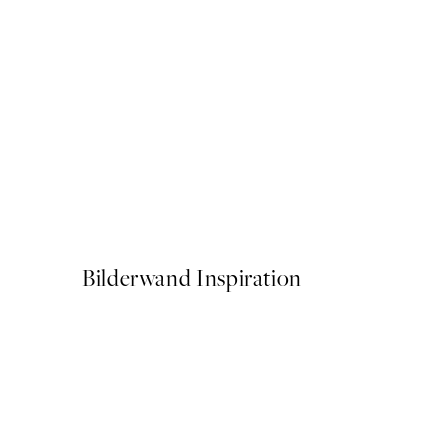
50%*
911 Classic Green Poster
Ab 7,50 €
15 €
Bilderwand Inspiration