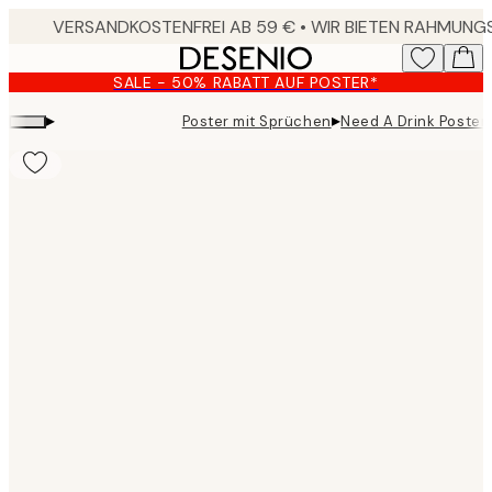
Skip
to
main
SALE - 50% RABATT AUF POSTER*
content.
▸
▸
Poster mit Sprüchen
Need A Drink Poster
Product
images