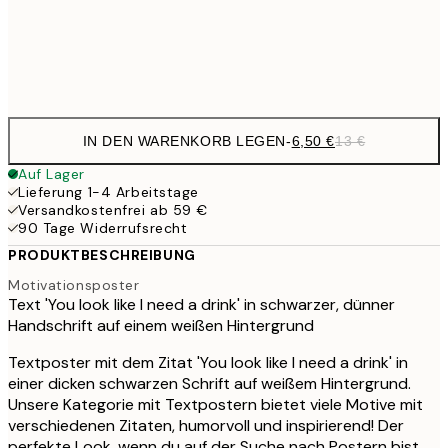
Frame
options
IN DEN WARENKORB LEGEN
-
6,50 €
13 €
Auf Lager
Lieferung 1-4 Arbeitstage
Versandkostenfrei ab 59 €
90 Tage Widerrufsrecht
PRODUKTBESCHREIBUNG
Motivationsposter
Text 'You look like I need a drink' in schwarzer, dünner
Handschrift auf einem weißen Hintergrund
Textposter mit dem Zitat 'You look like I need a drink' in
einer dicken schwarzen Schrift auf weißem Hintergrund.
Unsere Kategorie mit Textpostern bietet viele Motive mit
verschiedenen Zitaten, humorvoll und inspirierend! Der
perfekte Look, wenn du auf der Suche nach Postern bist,