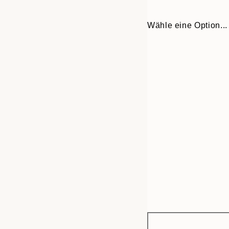
Wähle eine Option...
Frame
21x30 cm
options
30x40 cm