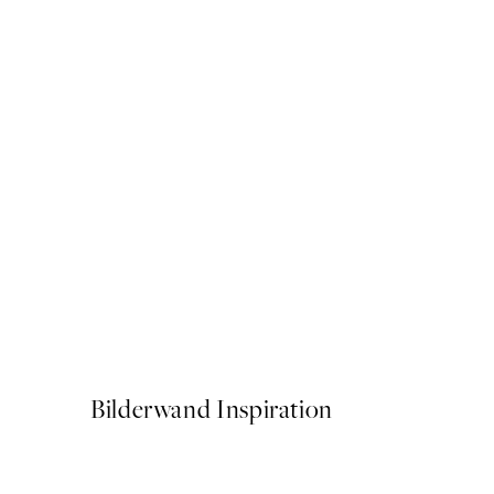
50%*
Le Chasseur Poster
13,73 €
27,45 €
Bilderwand Inspiration