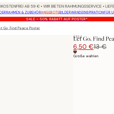
KOSTENFREI AB 59 € • WIR BIETEN RAHMUNGSSERVICE • LIE
DER
RAHMEN & ZUBEHÖR
ANGEBOTE
BILDERWÄNDE
INSPIRATION
FÜR 
SALE - 50% RABATT AUF POSTER*
et Go, Find Peace Poster
SS24
Let Go, Find Pe
6,50 €
13 €
Größe wählen