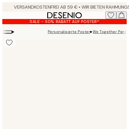
Skip
to
main
SALE - 50% RABATT AUF POSTER*
content.
▸
▸
Personalisierte Poster
We Together Perso
Product
images