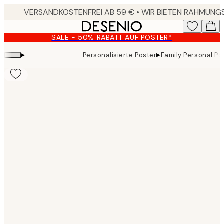
Skip
to
main
SALE - 50% RABATT AUF POSTER*
content.
▸
▸
Personalisierte Poster
Family Personal Po
Product
images