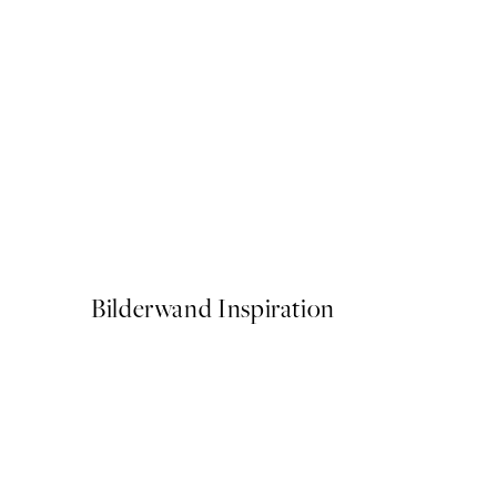
50%*
Under the Tree Poster
Ab 3,98 €
7,95 €
Bilderwand Inspiration