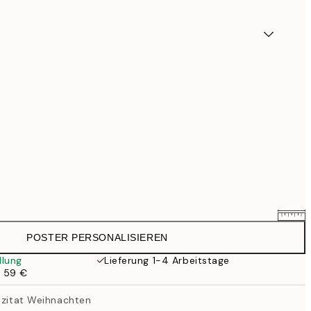
POSTER PERSONALISIEREN
25,56 €
31,95 €
llung
Lieferung 1-4 Arbeitstage
b 59 €
33,56 €
41,95 €
eszitat Weihnachten