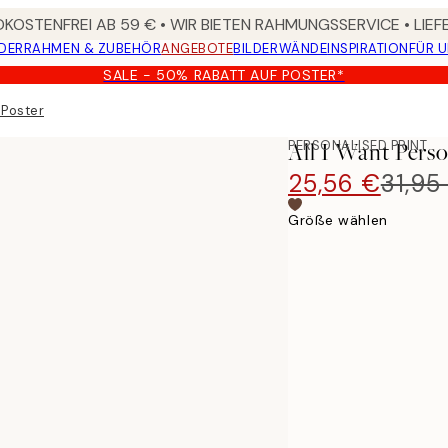
KOSTENFREI AB 59 € • WIR BIETEN RAHMUNGSSERVICE • LIE
DER
RAHMEN & ZUBEHÖR
ANGEBOTE
BILDERWÄNDE
INSPIRATION
FÜR 
SALE - 50% RABATT AUF POSTER*
 Poster
PERSONALISED PRINT
All I Want Perso
25,56 €
31,95
Größe wählen