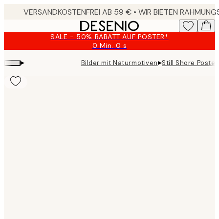
Skip
to
main
SALE - 50% RABATT AUF POSTER*
content.
0 Min.
0 s
Gültig
bis:
▸
▸
Bilder mit Naturmotiven
Still Shore Poster
2026-
08-
09
Product