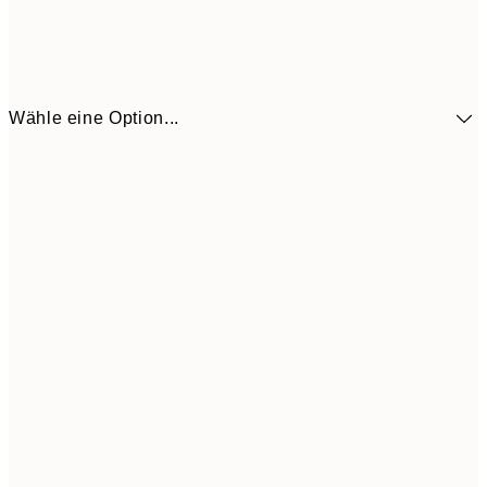
Wähle eine Option...
10,9
30x40 cm
21,