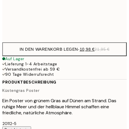
17,9
50x70 cm
35,
Frame
options
IN DEN WARENKORB LEGEN
-
10,98 €
21,95 €
Auf Lager
Lieferung 1-4 Arbeitstage
Versandkostenfrei ab 59 €
90 Tage Widerrufsrecht
PRODUKTBESCHREIBUNG
Küstengras Poster
Ein Poster von grünem Gras auf Dünen am Strand. Das
ruhige Meer und der hellblaue Himmel schaffen eine
friedliche, natürliche Atmosphäre.
20112-5