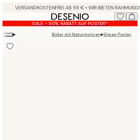
Skip
to
main
SALE - 50% RABATT AUF POSTER*
content.
▸
▸
Bilder mit Naturmotiven
Sheep Poster
Product
images