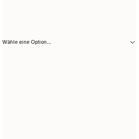
Wähle eine Option...
10,9
30x40 cm