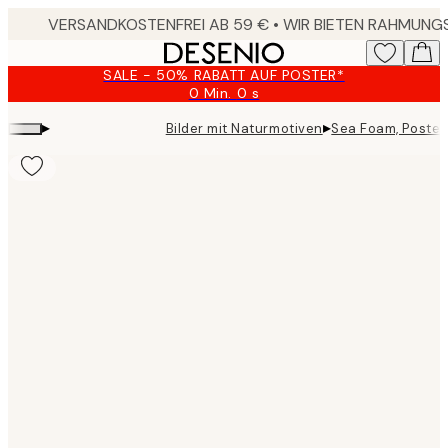
Skip
to
main
SALE - 50% RABATT AUF POSTER*
content.
0 Min.
0 s
Gültig
bis:
▸
▸
Bilder mit Naturmotiven
Sea Foam, Poster
2026-
08-
09
Product