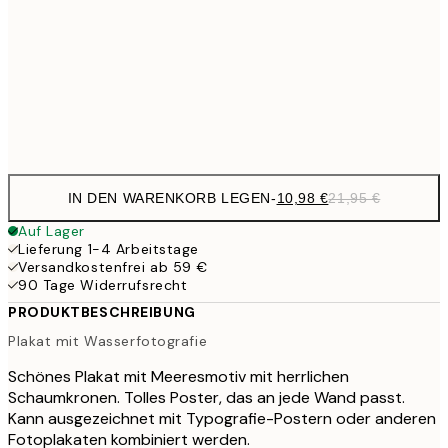
21,
13,7
40x50 cm
27,
Frame
options
IN DEN WARENKORB LEGEN
-
10,98 €
21,95 €
Auf Lager
Lieferung 1-4 Arbeitstage
Versandkostenfrei ab 59 €
90 Tage Widerrufsrecht
PRODUKTBESCHREIBUNG
Plakat mit Wasserfotografie
Schönes Plakat mit Meeresmotiv mit herrlichen
Schaumkronen. Tolles Poster, das an jede Wand passt.
Kann ausgezeichnet mit Typografie-Postern oder anderen
Fotoplakaten kombiniert werden.