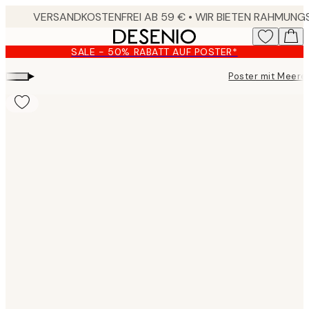
Skip
to
main
SALE - 50% RABATT AUF POSTER*
content.
▸
Poster mit Meere
Product
images