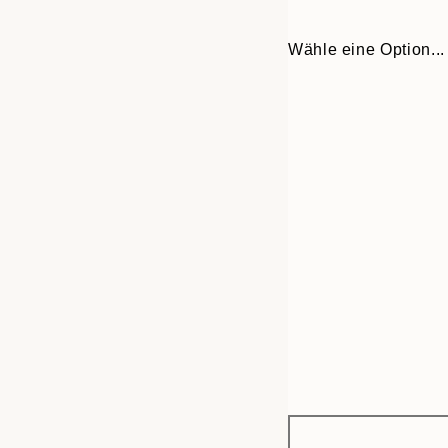
Wähle eine Option...
Frame
30x40 cm
options
50x70 cm