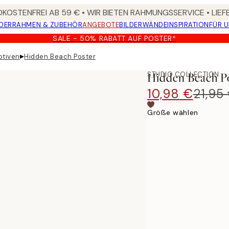
KOSTENFREI AB 59 € • WIR BIETEN RAHMUNGSSERVICE • LIE
DER
RAHMEN & ZUBEHÖR
ANGEBOTE
BILDERWÄNDE
INSPIRATION
FÜR 
SALE - 50% RABATT AUF POSTER*
▸
otiven
Hidden Beach Poster
STUDIO COLLECTION
Hidden Beach P
10,98 €
21,95
Größe wählen