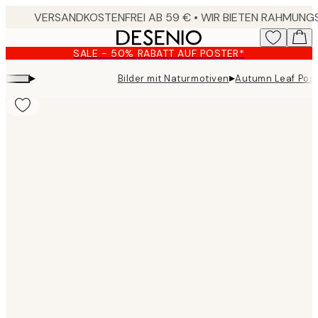
Skip
to
main
SALE - 50% RABATT AUF POSTER*
content.
▸
▸
Bilder mit Naturmotiven
Autumn Leaf Pos
Product
images